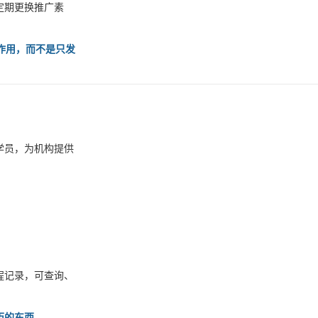
定期更换推广素
的作用，而不是只发
学员，为机构提供
程记录，可查询、
历的东西。