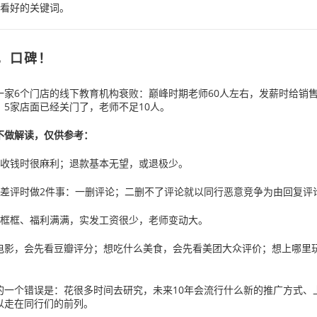
们看好的关键词。
，口碑！
一家6个门店的线下教育机构衰败：巅峰时期老师60人左右，发薪时给销
，5家店面已经关门了，老师不足10人。
不做解读，仅供参考：
单收钱时很麻利；退款基本无望，或退极少。
现差评时做2件事：一删评论；二删不了评论就以同行恶意竞争为由回复评
条框框、福利满满，实发工资很少，老师变动大。
电影，会先看豆瓣评分；想吃什么美食，会先看美团大众评价；想上哪里
的一个错误是：花很多时间去研究，未来10年会流行什么新的推广方式、
以走在同行们的前列。