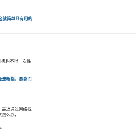
这就简单且有用的
训机构不得一次性
金流断裂，暴毙而
：最近通过网络找
该怎么办。
用。