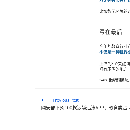
比如教学环境的
写在最后
今年的教育行业
不仅是一种世界
上述的3个关键
间有矛盾的地方
TAGS:
教务管理系统
,
Continue
Previous Post
网安部下架100款涉嫌违法APP，教育类占
Reading