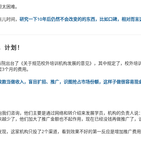
但太困难。
点儿时间，
研究一下10年后仍然不会改变的的东西，比如口碑，相对而言
，计划！
，国务院出台了《关于规范校外培训机构发展的意见》，其中规定了，校外培
过3个月的费用。
收款当做收入，盲目扩招、推广，识图抢占市场份额，这样子做很容易现
向我们咨询，他们主要是通过网络和转介绍来发展学员，机构的负责人说
来越少了，他们加大了推广金额也不起作用，现在已经没钱再做推广了，
发现，这家机构只投了2个渠道，看到效果不好的第一反应是增加推广费