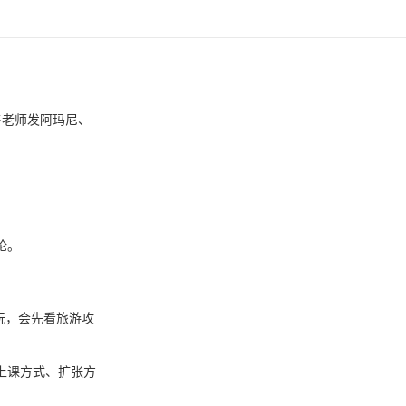
售老师发阿玛尼、
论。
玩，会先看旅游攻
上课方式、扩张方