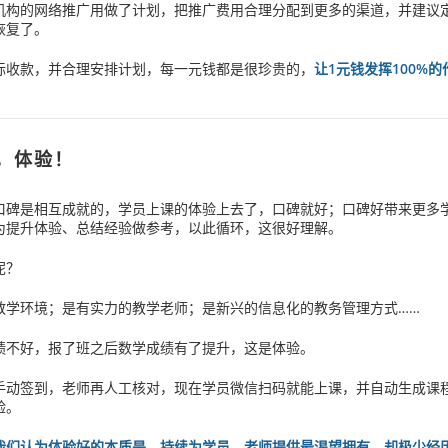
机构的网络推广用做了计划，把推广费用合理分配到更多的渠道，并建议
恢复了。
际收款，并合理安排计划，每一元钱都是很珍贵的，
让1元钱发挥100%
。
，体验！
口碑是相互成就的，学员上课的体验上去了，口碑就好；口碑好带来更多
为提升体验、总结经验做参考，以此循环，这很好理解。
呢？
教学环境；是有实力的教学老师；是新兴的信息化的教务管理方式……
绩不好，报了班之后数学成绩有了提升，这是体验。
手动签到，老师再人工核对，现在学员微信扫码就能上课，并自动生成课
验。
我们认为体验好的本质是，持续为学员、老师提供最渴望拥有，却极少经